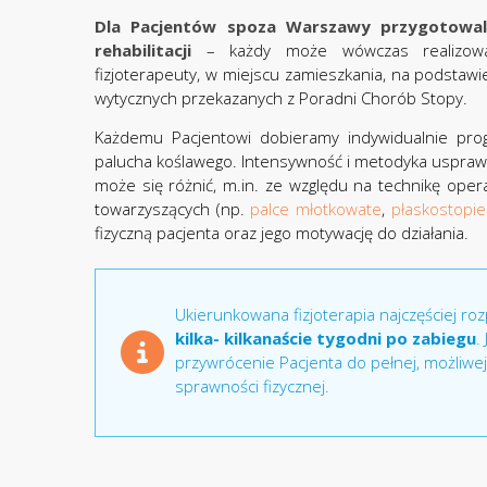
Dla Pacjentów spoza Warszawy przygotowal
rehabilitacji
– każdy może wówczas realizować
fizjoterapeuty, w miejscu zamieszkania, na podsta
wytycznych przekazanych z Poradni Chorób Stopy.
Każdemu Pacjentowi dobieramy indywidualnie progr
palucha koślawego. Intensywność i metodyka usprawni
może się różnić, m.in. ze względu na technikę opera
towarzyszących (np.
palce młotkowate
,
płaskostopi
fizyczną pacjenta oraz jego motywację do działania.
Ukierunkowana fizjoterapia najczęściej ro
kilka- kilkanaście tygodni po zabiegu
.
przywrócenie Pacjenta do pełnej, możliwe
sprawności fizycznej.