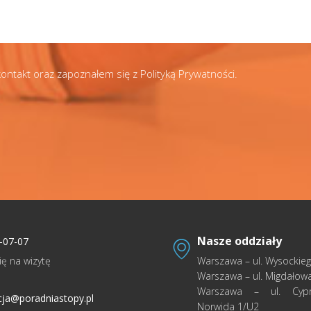
ontakt oraz zapoznałem się z
Polityką Prywatności
.
Nasze oddziały
-07-07
ę na wizytę
Warszawa – ul. Wysockie
Warszawa – ul. Migdałowa
Warszawa – ul. Cypr
cja@poradniastopy.pl
Norwida 1/U2