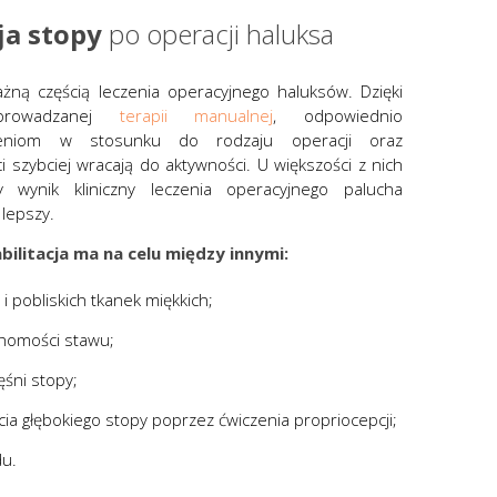
ja stopy
po operacji haluksa
ważną częścią leczenia operacyjnego haluksów. Dzięki
eprowadzanej
terapii manualnej
, odpowiednio
zeniom w stosunku do rodzaju operacji oraz
nci szybciej wracają do aktywności. U większości z nich
y wynik kliniczny leczenia operacyjnego palucha
 lepszy.
ilitacja ma na celu między innymi:
y i pobliskich tkanek miękkich;
homości stawu;
śni stopy;
ia głębokiego stopy poprzez ćwiczenia propriocepcji;
u.