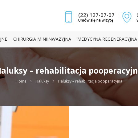
Search
O NAS
(22) 127-07-07
HALUKSY
Umów się na wizytę
CHOROBY STOPY
JNE
CHIRURGIA MINIINWAZYJNA
MEDYCYNA REGENERACYJNA
LECZENIE OPERACYJNE
CHIRURGIA
aluksy – rehabilitacja pooperacyj
MINIINWAZYJNA
Home
Haluksy
Haluksy – rehabilitacja pooperacyjna
MEDYCYNA
REGENERACYJNA
REHABILITACJA
PODOLOGIA