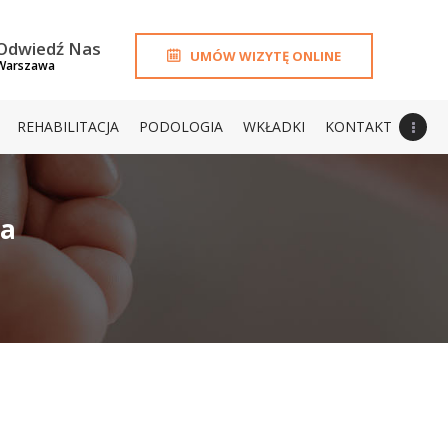
Odwiedź Nas
UMÓW WIZYTĘ ONLINE
Warszawa
REHABILITACJA
PODOLOGIA
WKŁADKI
KONTAKT
na