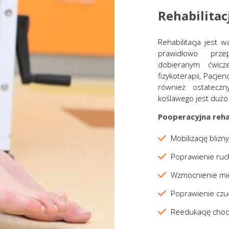
Rehabilitac
WKŁADKI
KONTAKT
Rehabilitacja jest 
prawidłowo prz
UMÓW WIZYTĘ ONLINE
dobieranym ćwic
fizykoterapii, Pacje
również ostateczn
koślawego jest dużo
Pooperacyjna rehab
Mobilizację blizn
Poprawienie ruc
Wzmocnienie mię
Poprawienie czuc
Reedukację chod