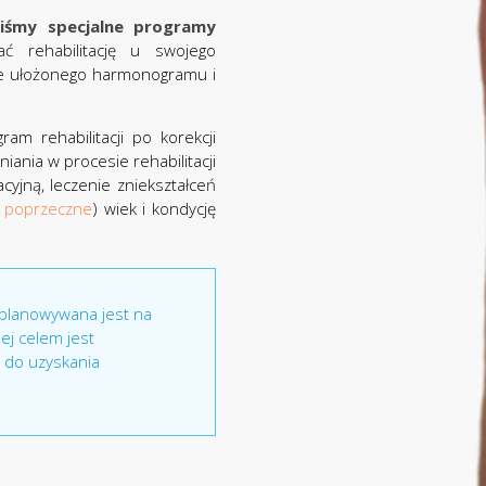
iśmy specjalne programy
 rehabilitację u swojego
wie ułożonego harmonogramu i
am rehabilitacji po korekcji
ania w procesie rehabilitacji
cyjną, leczenie zniekształceń
e poprzeczne
) wiek i kondycję
zplanowywana jest na
 Jej celem jest
j do uzyskania