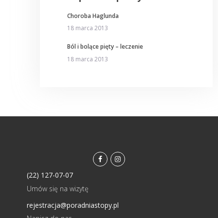
Choroba Haglunda
18 marca 2013
Ból i bolące pięty – leczenie
18 marca 2013
facebook
instagramm
(22) 127-07-07
Umów się na wizytę
rejestracja@poradniastopy.pl