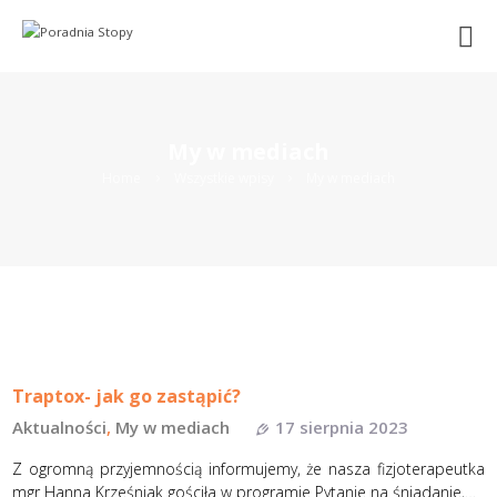
Search
O NAS
HALUKSY
CHOROBY STOPY
LECZENIE OPERACYJNE
CHIRURGIA MINIINWAZYJNA
MEDYCYNA REGENERACYJNA
My w mediach
REHABILITACJA
Home
Wszystkie wpisy
My w mediach
PODOLOGIA
WKŁADKI
KONTAKT
UMÓW WIZYTĘ ONLINE
Traptox- jak go zastąpić?
Aktualności
,
My w mediach
17 sierpnia 2023
Z ogromną przyjemnością informujemy, że nasza fizjoterapeutka
mgr Hanna Krześniak gościła w programie Pytanie na śniadanie,…