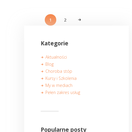
Stronicowanie
wpisów
STRONA
1
STRONA
2
>
Kategorie
Aktualności
Blog
Choroba stóp
Kursy i Szkolenia
My w mediach
Pełen zakres usług
Popularne posty