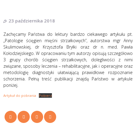
23 października 2018
Zachęcamy Państwa do lektury bardzo ciekawego artykułu pt.
„Patologie ścięgien mięśni strzałkowych”, autorstwa mgr Anny
Skulimowskiej, dr Krzysztofa Bryłki oraz dr n. med. Pawła
Kołodziejskiego. W opracowaniu tym autorzy opisują szczegółowo
3 grupy chorób ścięgien strzałkowych, dolegliwości z nimi
związane, sposoby leczenia – rehabilitacyjne, jak i operacyjne oraz
metodologię diagnostyki ułatwiającą prawidłowe rozpoznanie
schorzenia. Pełną treść publikacji znajdą Państwo w artykule
poniżej.
Artykuł do pobrania
Pobierz
Twitter
Facebook
Google+
E-
mail