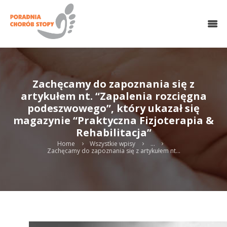
O NAS
HALUKSY
CHOROBY STOPY
LECZENIE OPERACYJNE
Zachęcamy do zapoznania się z
CHIRURGIA MINIINWAZYJNA
artykułem nt. “Zapalenia rozcięgna
MEDYCYNA REGENERACYJNA
podeszwowego”, który ukazał się
REHABILITACJA
magazynie “Praktyczna Fizjoterapia &
PODOLOGIA
Rehabilitacja”
WKŁADKI
KONTAKT
Home
Wszystkie wpisy
...
Zachęcamy do zapoznania się z artykułem nt...
UMÓW WIZYTĘ ONLINE
Search
twitter
gplus
linkedin