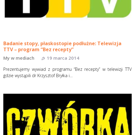
Badanie stopy, płaskostopie podłużne: Telewizja
TTV – program “Bez recepty”
My w mediach
19 marca 2014
Prezentujemy wywiad z programu “Bez recepty” w telewizji TTV
gdzie wystąpili dr Krzysztof Bryłka i…