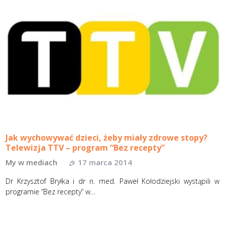
Jak wychowywać dzieci, żeby miały zdrowe stopy?
Telewizja TTV – program “Bez recepty”
My w mediach
17 marca 2014
Dr Krzysztof Bryłka i dr n. med. Paweł Kołodziejski wystąpili w
programie “Bez recepty” w…