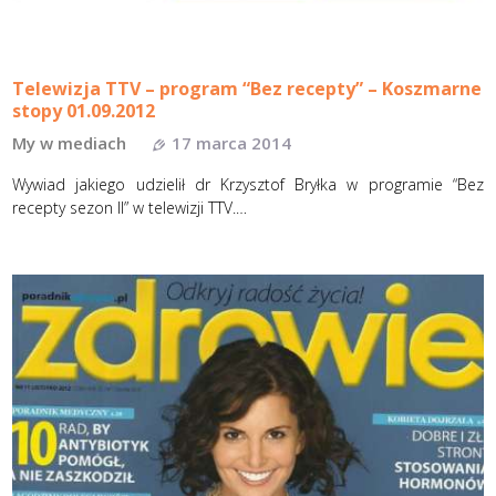
Telewizja TTV – program “Bez recepty” – Koszmarne
stopy 01.09.2012
My w mediach
17 marca 2014
Wywiad jakiego udzielił dr Krzysztof Bryłka w programie “Bez
recepty sezon II” w telewizji TTV.…