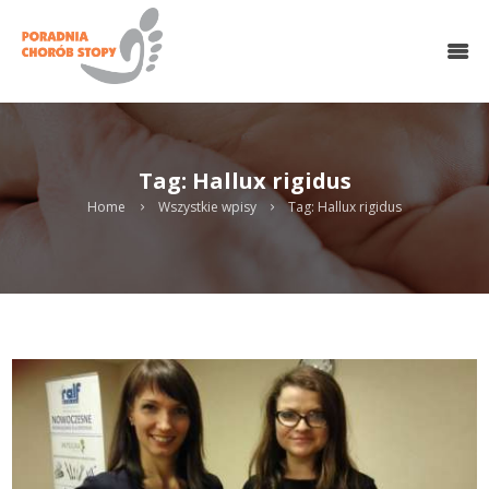
O NAS
HALUKSY
CHOROBY STOPY
LECZENIE OPERACYJNE
Tag: Hallux rigidus
CHIRURGIA MINIINWAZYJNA
MEDYCYNA REGENERACYJNA
Home
Wszystkie wpisy
Tag: Hallux rigidus
REHABILITACJA
PODOLOGIA
WKŁADKI
KONTAKT
UMÓW WIZYTĘ ONLINE
Search
twitter
gplus
linkedin