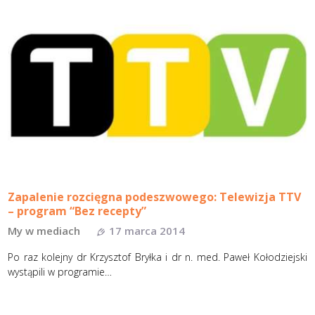
Zapalenie rozcięgna podeszwowego: Telewizja TTV
– program “Bez recepty”
My w mediach
17 marca 2014
Po raz kolejny dr Krzysztof Bryłka i dr n. med. Paweł Kołodziejski
wystąpili w programie…