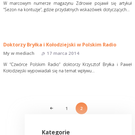
W marcowym numerze magazynu Zdrowie pojawił się artykuł
“Sezon na kontuzje”, gdzie przydatnych wskazówek dotyczących…
Doktorzy Bryłka i Kołodziejski w Polskim Radio
My w mediach
17 marca 2014
W “Czwórce Polskim Radio” doktorzy Krzysztof Bryłka i Paweł
Kołodziejski wypowiadali się na temat wpływu…
Stronicowanie
wpisów
STRONA
1
<
STRONA
2
Kategorie