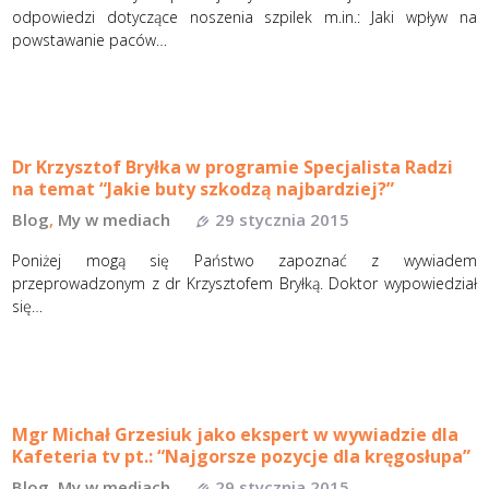
odpowiedzi dotyczące noszenia szpilek m.in.: Jaki wpływ na
powstawanie paców…
Dr Krzysztof Bryłka w programie Specjalista Radzi
na temat “Jakie buty szkodzą najbardziej?”
Blog
,
My w mediach
29 stycznia 2015
Poniżej mogą się Państwo zapoznać z wywiadem
przeprowadzonym z dr Krzysztofem Bryłką. Doktor wypowiedział
się…
Mgr Michał Grzesiuk jako ekspert w wywiadzie dla
Kafeteria tv pt.: “Najgorsze pozycje dla kręgosłupa”
Blog
,
My w mediach
29 stycznia 2015