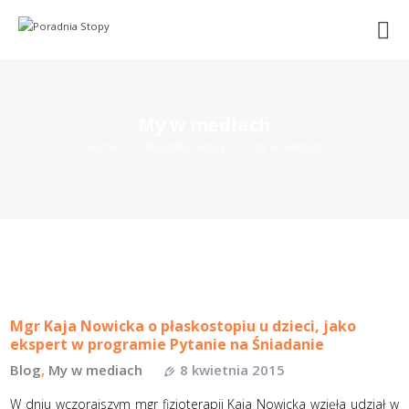
Search
O NAS
HALUKSY
CHOROBY STOPY
LECZENIE OPERACYJNE
CHIRURGIA MINIINWAZYJNA
MEDYCYNA REGENERACYJNA
My w mediach
REHABILITACJA
Home
Wszystkie wpisy
My w mediach
PODOLOGIA
WKŁADKI
KONTAKT
UMÓW WIZYTĘ ONLINE
Mgr Kaja Nowicka o płaskostopiu u dzieci, jako
ekspert w programie Pytanie na Śniadanie
Blog
,
My w mediach
8 kwietnia 2015
W dniu wczorajszym mgr fizjoterapii Kaja Nowicka wzięła udział w