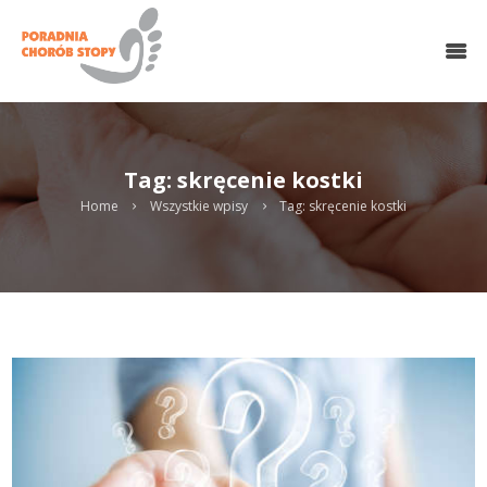
O NAS
HALUKSY
CHOROBY STOPY
LECZENIE OPERACYJNE
Tag: skręcenie kostki
CHIRURGIA MINIINWAZYJNA
MEDYCYNA REGENERACYJNA
Home
Wszystkie wpisy
Tag: skręcenie kostki
REHABILITACJA
PODOLOGIA
WKŁADKI
KONTAKT
UMÓW WIZYTĘ ONLINE
Search
twitter
gplus
linkedin