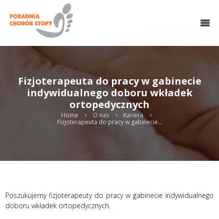
O NAS
HALUKSY
CHOROBY STOPY
LECZENIE OPERACYJNE
Fizjoterapeuta do pracy w gabinecie
CHIRURGIA MINIINWAZYJNA
indywidualnego doboru wkładek
MEDYCYNA REGENERACYJNA
ortopedycznych
REHABILITACJA
PODOLOGIA
Home
O nas
Kariera
Fizjoterapeuta do pracy w gabinecie...
WKŁADKI
KONTAKT
UMÓW WIZYTĘ ONLINE
Search
Poszukujemy fizjoterapeuty do pracy w gabinecie indywidualnego
twitter
gplus
linkedin
doboru wkładek ortopedycznych.