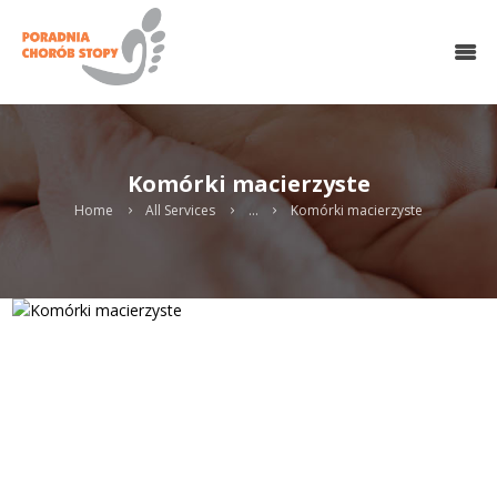
O NAS
HALUKSY
CHOROBY STOPY
LECZENIE OPERACYJNE
Komórki macierzyste
CHIRURGIA MINIINWAZYJNA
MEDYCYNA REGENERACYJNA
Home
All Services
...
Komórki macierzyste
REHABILITACJA
PODOLOGIA
WKŁADKI
KONTAKT
UMÓW WIZYTĘ ONLINE
Search
twitter
gplus
linkedin